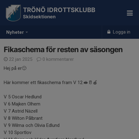
TRÖNÖ IDROTTSKLUBB
Skidsektionen
Logga in
Nyheter
Fikaschema för resten av säsongen
22 jan 2025
0 kommentarer
Hej på er🙂
Här kommer ett fikaschema fram V 12.🥪🥛🍎
V 5 Oscar Hedlund
V 6 Majken Olhem
V 7 Astrid Näzell
V 8 Wilton Pålbrant
V 9 Wilma och Olivia Edlund
V 10 Sportlov