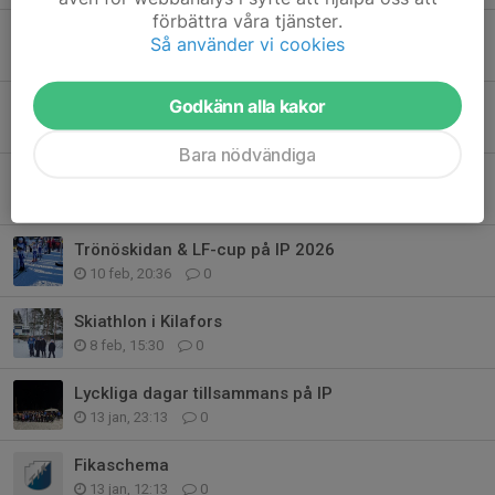
förbättra våra tjänster.
Häng med till Falun och Lilla skidspelen
Så använder vi cookies
4 mar, 11:06
0
Godkänn alla kakor
Pizza-sprint Fristil och avslutning Torsdag 26/2 samling 17:50
20 feb, 17:26
1
Bara nödvändiga
Vinnare i lotteriet på Trönöskidan
15 feb, 16:56
0
Trönöskidan & LF-cup på IP 2026
10 feb, 20:36
0
Skiathlon i Kilafors
8 feb, 15:30
0
Lyckliga dagar tillsammans på IP
13 jan, 23:13
0
Fikaschema
13 jan, 12:13
0