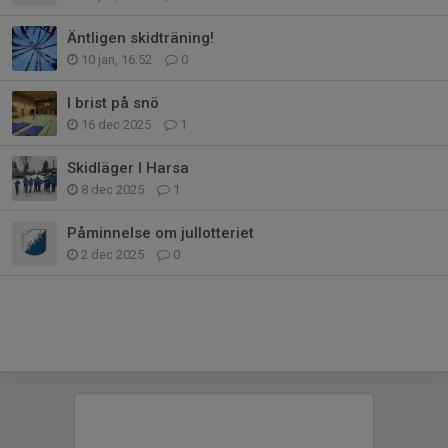
Äntligen skidträning!
10 jan, 16:52
0
I brist på snö
16 dec 2025
1
Skidläger I Harsa
8 dec 2025
1
Påminnelse om jullotteriet
2 dec 2025
0