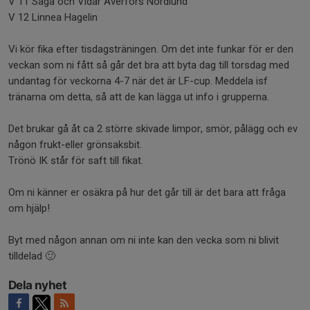
V 11 Saga och Vidar Averfors Nordlund
V 12 Linnea Hagelin
Vi kör fika efter tisdagsträningen. Om det inte funkar för er den
veckan som ni fått så går det bra att byta dag till torsdag med
undantag för veckorna 4-7 när det är LF-cup. Meddela isf
tränarna om detta, så att de kan lägga ut info i grupperna.
Det brukar gå åt ca 2 större skivade limpor, smör, pålägg och ev
någon frukt-eller grönsaksbit.
Trönö IK står för saft till fikat.
Om ni känner er osäkra på hur det går till är det bara att fråga
om hjälp!
Byt med någon annan om ni inte kan den vecka som ni blivit
tilldelad 🙂
Dela nyhet