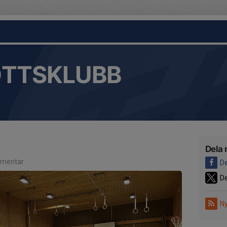
OTTSKLUBB
Dela 
mentar
De
De
Ny