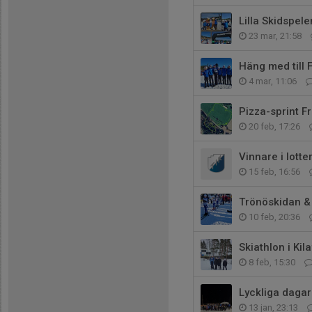
Lilla Skidspel
23 mar, 21:58
Häng med till 
4 mar, 11:06
Pizza-sprint F
20 feb, 17:26
Vinnare i lott
15 feb, 16:56
Trönöskidan &
10 feb, 20:36
Skiathlon i Kil
8 feb, 15:30
Lyckliga dagar
13 jan, 23:13