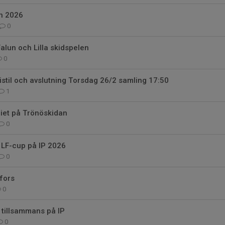
en 2026
0
Falun och Lilla skidspelen
0
ristil och avslutning Torsdag 26/2 samling 17:50
1
eriet på Trönöskidan
0
 LF-cup på IP 2026
0
afors
0
 tillsammans på IP
0