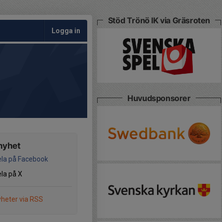
Stöd Trönö IK via Gräsroten
Logga in
Huvudsponsorer
nyhet
la på Facebook
la på X
heter via RSS