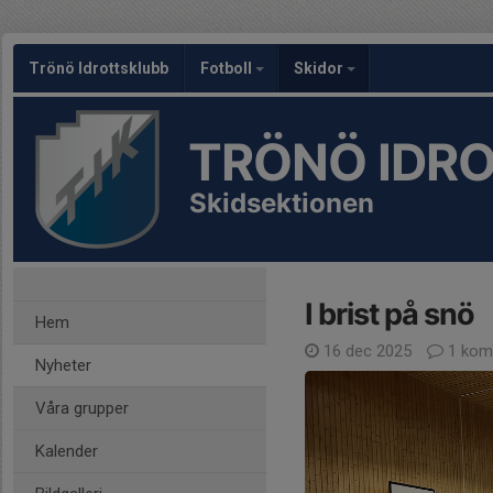
Trönö Idrottsklubb
Fotboll
Skidor
TRÖNÖ IDR
Skidsektionen
I brist på snö
Hem
16 dec 2025
1 kom
Nyheter
Våra grupper
Kalender