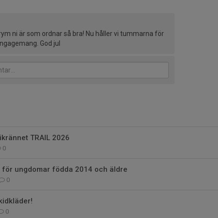
grym ni är som ordnar så bra! Nu håller vi tummarna för
 engagemang. God jul
ikrännet TRAIL 2026
0
 för ungdomar födda 2014 och äldre
0
kidkläder!
0