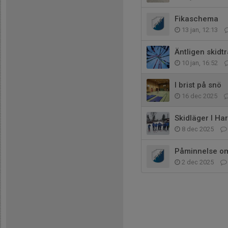
Fikaschema
13 jan, 12:13
Äntligen skidtr
10 jan, 16:52
I brist på snö
16 dec 2025
Skidläger I Ha
8 dec 2025
Påminnelse om 
2 dec 2025