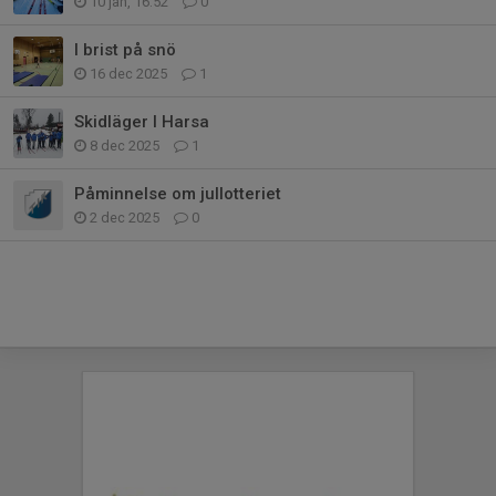
10 jan, 16:52
0
I brist på snö
16 dec 2025
1
Skidläger I Harsa
8 dec 2025
1
Påminnelse om jullotteriet
2 dec 2025
0