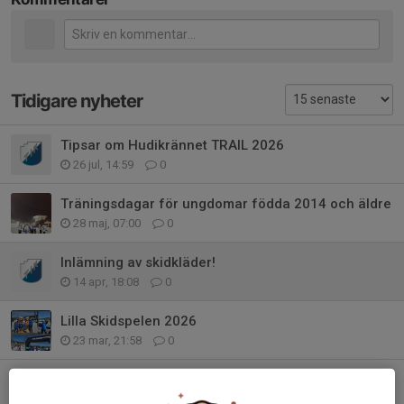
Tidigare nyheter
Tipsar om Hudikrännet TRAIL 2026
26 jul, 14:59
0
Träningsdagar för ungdomar födda 2014 och äldre
28 maj, 07:00
0
Inlämning av skidkläder!
14 apr, 18:08
0
Lilla Skidspelen 2026
23 mar, 21:58
0
Häng med till Falun och Lilla skidspelen
4 mar, 11:06
0