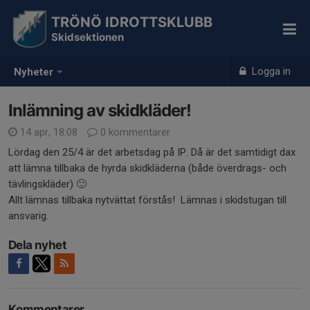
TRÖNÖ IDROTTSKLUBB
Skidsektionen
Logga in
Nyheter
Inlämning av skidkläder!
14 apr, 18:08
0 kommentarer
Lördag den 25/4 är det arbetsdag på IP. Då är det samtidigt dax
att lämna tillbaka de hyrda skidkläderna (både överdrags- och
tävlingskläder) 🙂
Allt lämnas tillbaka nytvättat förstås! Lämnas i skidstugan till
ansvarig.
Dela nyhet
Kommentarer