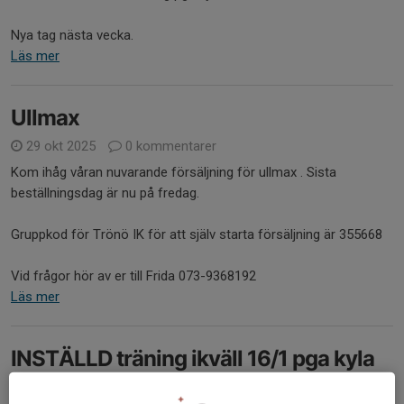
Nya tag nästa vecka.
Läs mer
Ullmax
29 okt 2025
0 kommentarer
Kom ihåg våran nuvarande försäljning för ullmax . Sista
beställningsdag är nu på fredag.
Gruppkod för Trönö IK för att själv starta försäljning är 355668
Vid frågor hör av er till Frida 073-9368192
Läs mer
INSTÄLLD träning ikväll 16/1 pga kyla
16 jan 2024
0 kommentarer