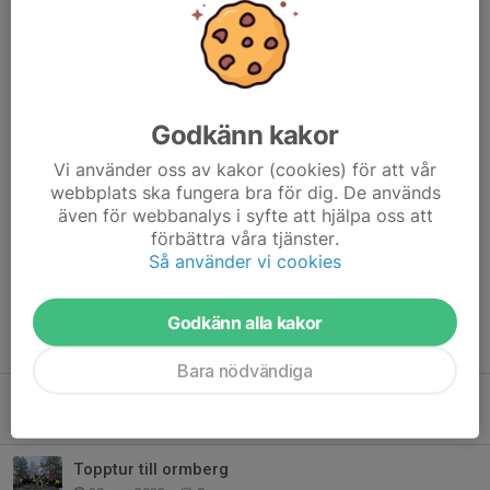
Träningen ikväll är inställd pga kyla.
Läs mer
Inställd träning
Godkänn kakor
15 nov 2023
0 kommentarer
Vi använder oss av kakor (cookies) för att vår
Hej. Tyvärr måste vi ställa in träningen imorgon torsdag på grund
webbplats ska fungera bra för dig. De används
av ledarbrist. Vi ses istället nästa tisdag. Troligtvis blir den
även för webbanalys i syfte att hjälpa oss att
träningen på idrottshallen här i trönö, men vi återkommer med
förbättra våra tjänster.
mer information om det.
Så använder vi cookies
Läs mer
Godkänn alla kakor
Fler nyheter
Bara nödvändiga
Höstlov
26 okt 2023
0
Topptur till ormberg