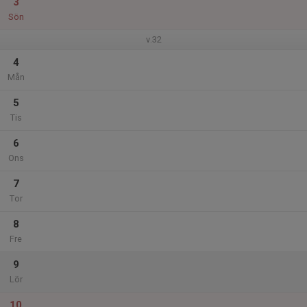
3
Sön
v.32
4
Mån
5
Tis
6
Ons
7
Tor
8
Fre
9
Lör
10