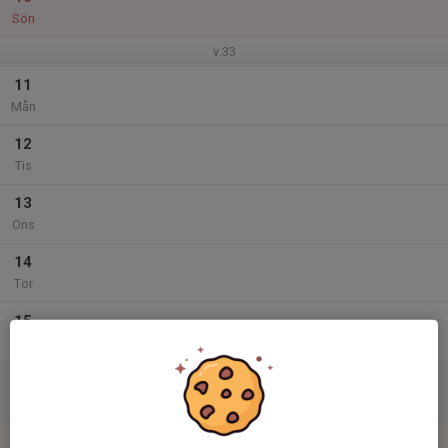
Sön
v.33
11
Mån
12
Tis
13
Ons
14
Tor
15
Fre
16
Lör
17