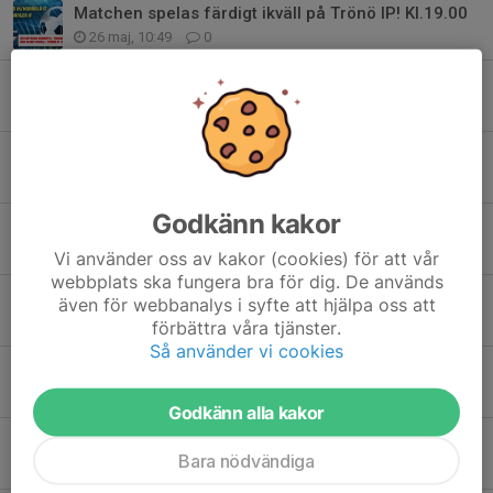
Matchen spelas färdigt ikväll på Trönö IP! Kl.19.00
26 maj, 10:49
0
Damlaget Trönö/Norrala-Harmånger i morgon torsdag 21 maj på Trönö IP
20 maj, 21:32
0
Hälsinglands FF besökte Trönö IP idag
9 maj, 17:46
0
Godkänn kakor
Damer Trönö IK/Norrala IF - Kungsbäcks IF 19 april
17 apr, 15:34
0
Vi använder oss av kakor (cookies) för att vår
webbplats ska fungera bra för dig. De används
Spammail från ordförande
även för webbanalys i syfte att hjälpa oss att
9 mar, 12:06
0
förbättra våra tjänster.
Så använder vi cookies
Trönö IKs fotbollslag 2026
24 feb, 22:11
0
Godkänn alla kakor
Insamling av metallskrot på IP under vecka 45
Bara nödvändiga
2 nov 2025
0