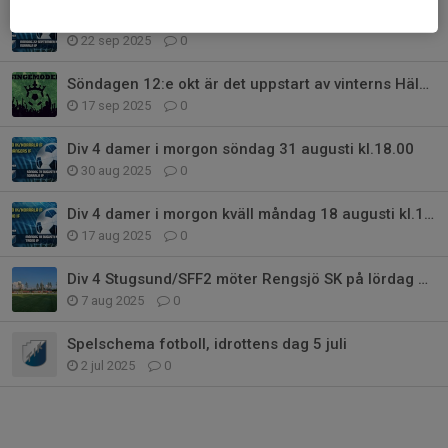
Div 4 damer i kväll måndag 22 september kl.19.00
22 sep 2025
0
Söndagen 12:e okt är det uppstart av vinterns Hälsingemodell
17 sep 2025
0
Div 4 damer i morgon söndag 31 augusti kl.18.00
30 aug 2025
0
Div 4 damer i morgon kväll måndag 18 augusti kl.18.30
17 aug 2025
0
Div 4 Stugsund/SFF2 möter Rengsjö SK på lördag på Trönö IP
7 aug 2025
0
Spelschema fotboll, idrottens dag 5 juli
2 jul 2025
0