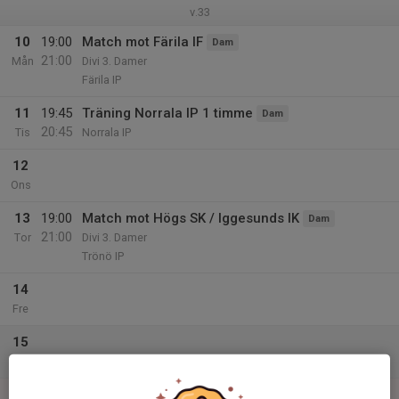
v.33
10
19:00
Match mot Färila IF
Dam
21:00
Mån
Divi 3. Damer
Färila IP
11
19:45
Träning Norrala IP 1 timme
Dam
20:45
Tis
Norrala IP
12
Ons
13
19:00
Match mot Högs SK / Iggesunds IK
Dam
21:00
Tor
Divi 3. Damer
Trönö IP
14
Fre
15
Lör
16
14:00
Match mot Harmångers IF
Dam