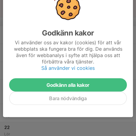
16:00
Sön
Divi 3. Damer
Åvallen IP
v.34
Godkänn kakor
17
Mån
Vi använder oss av kakor (cookies) för att vår
webbplats ska fungera bra för dig. De används
18
19:45
Träning Norrala IP
Dam
även för webbanalys i syfte att hjälpa oss att
21:15
Tis
Norrala IP
förbättra våra tjänster.
19
Så använder vi cookies
Ons
Godkänn alla kakor
20
19:00
Match mot Delsbo IF
Dam
21:00
Tor
Divi 3. Damer
Bara nödvändiga
Norrala IP
21
Fre
22
Lör