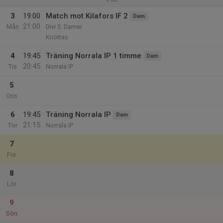
3
19:00
Match mot Kilafors IF 2
Dam
21:00
Mån
Divi 3. Damer
Knöttas
4
19:45
Träning Norrala IP 1 timme
Dam
20:45
Tis
Norrala IP
5
Ons
6
19:45
Träning Norrala IP
Dam
21:15
Tor
Norrala IP
7
Fre
8
Lör
9
Sön