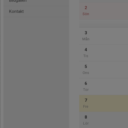
Bildgalleri
2
Kontakt
Sön
3
Mån
4
Tis
5
Ons
6
Tor
7
Fre
8
Lör