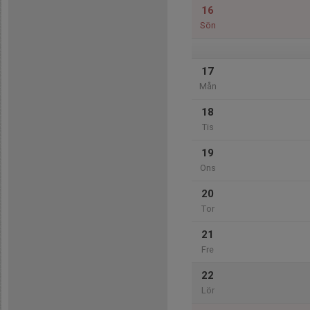
16
Sön
17
Mån
18
Tis
19
Ons
20
Tor
21
Fre
22
Lör