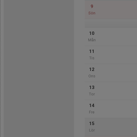
9
Sön
10
Mån
11
Tis
12
Ons
13
Tor
14
Fre
15
Lör