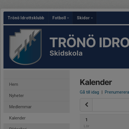
Trönö Idrottsklubb
Fotboll
Skidor
TRÖNÖ IDR
Skidskola
Kalender
Hem
Gå till idag
|
Prenumerer
Nyheter
Medlemmar
Kalender
1
Lör