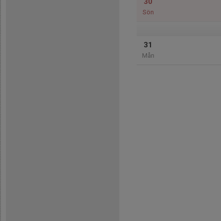
30
Sön
31
Mån