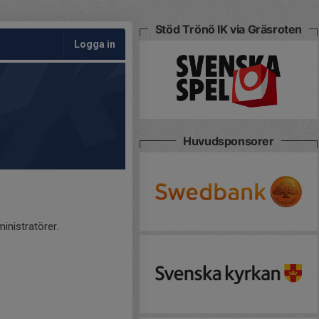
Stöd Trönö IK via Gräsroten
Logga in
Huvudsponsorer
inistratörer.