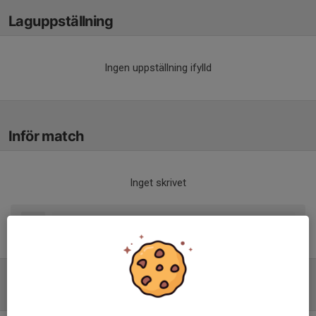
Laguppställning
Ingen uppställning ifylld
Inför match
Inget skrivet
Tabell