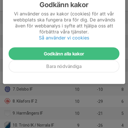
Godkänn kakor
Divi 3. Damer
M
+/-
P
Vi använder oss av kakor (cookies) för att vår
1. IF Team Hudik 2
10
33
25
webbplats ska fungera bra för dig. De används
även för webbanalys i syfte att hjälpa oss att
2. Edsbyns IF FF
11
20
25
förbättra våra tjänster.
Så använder vi cookies
3. Forsa IF
10
23
23
Godkänn alla kakor
4. Högs SK / Iggesunds IK
10
10
19
5. Färila IF
Bara nödvändiga
9
8
16
6. Näsvikens IK
11
-8
10
7. Delsbo IF
10
-10
8
8. Kilafors IF 2
10
-29
6
9. Harmångers IF
10
-21
5
10. Trönö IK / Norrala IF
9
-26
4