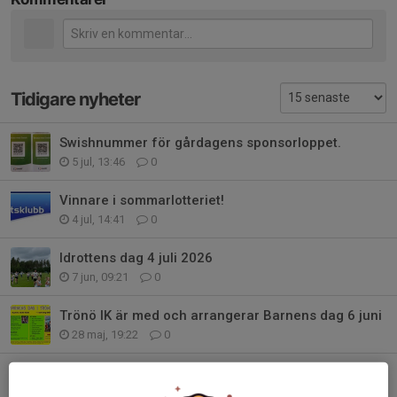
Tidigare nyheter
Swishnummer för gårdagens sponsorloppet.
5 jul, 13:46
0
Vinnare i sommarlotteriet!
4 jul, 14:41
0
Idrottens dag 4 juli 2026
7 jun, 09:21
0
Trönö IK är med och arrangerar Barnens dag 6 juni
28 maj, 19:22
0
Seger 4-3 för Trönö/Norralas damerna
26 maj, 21:13
0