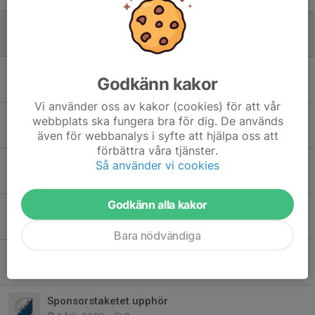
Insamling av nycklar!
24 maj, 11:48
0
Tack för en fin Arbetsdag
Godkänn kakor
25 apr, 17:40
0
Vi använder oss av kakor (cookies) för att vår
Arbetsdag Lördag 25/4 kl 09.00-15.00
webbplats ska fungera bra för dig. De används
13 apr, 21:59
0
även för webbanalys i syfte att hjälpa oss att
förbättra våra tjänster.
Välkommen till Årsmöte
Så använder vi cookies
13 apr, 21:58
0
Godkänn alla kakor
Tipsa om Trönö IKs nästa ordförande
23 feb, 23:57
0
Bara nödvändiga
DM i Hybo och Trönö IK hade 3 deltagare på plats
15 feb, 14:26
0
Sponsorstaketet upphör