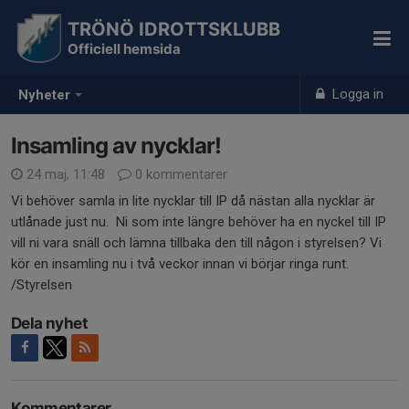
TRÖNÖ IDROTTSKLUBB
Officiell hemsida
Logga in
Nyheter
Insamling av nycklar!
24 maj, 11:48
0 kommentarer
Vi behöver samla in lite nycklar till IP då nästan alla nycklar är
utlånade just nu. Ni som inte längre behöver ha en nyckel till IP
vill ni vara snäll och lämna tillbaka den till någon i styrelsen? Vi
kör en insamling nu i två veckor innan vi börjar ringa runt.
/Styrelsen
Dela nyhet
Kommentarer