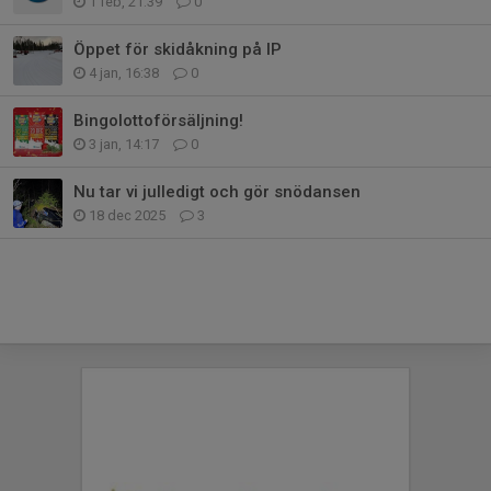
1 feb, 21:39
0
Öppet för skidåkning på IP
4 jan, 16:38
0
Bingolottoförsäljning!
3 jan, 14:17
0
Nu tar vi julledigt och gör snödansen
18 dec 2025
3